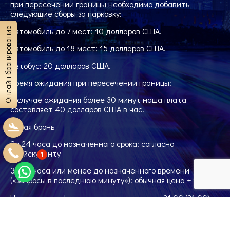
при пересечении границы необходимо добавить
следующие сборы за парковку:
Автомобиль до 7 мест: 10 долларов США.
Онлайн бронирование
Автомобиль до 18 мест: 15 долларов США.
Автобус: 20 долларов США.
Время ожидания при пересечении границы:
В случае ожидания более 30 минут наша плата
составляет 40 долларов США в час.
Новая бронь
За 24 часа до назначенного срока: согласно
прейскуранту
1
За 24 часа или менее до назначенного времени
(«запросы в последнюю минуту»): обычная цена + 15 %.
Ночные трансферы – т. е. приземление с 21:00 (21:00)
до 06:00 (6:00): обычная цена + 15 %.
Примечание: бронирование в последнюю минуту будет