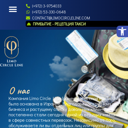
(+972) 3-9754033
(+972) 53-330-0648
CONTACT@LIMOCIRCLELINE.COM
ПРИБЫТИЕ - РЕЦЕПЦИЯ ТАКСИ
Open
О нас
Компания Limo Circle Line (ранее известная как Seshir)
была основана в Израиле. Благодаря постоянному росту
бизнеса и растущему списку довольных клиентов мы
постепенно стали сегодня одной из ведущих компаний
в сфере совместных перевозок. Независимо от того,
обслуживаете ли вы отдельных лиц или группы для