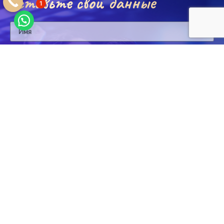
оставьте свои данные
1
Отправлять
скачать карту места встречи
КОНТАКТНАЯ
ИНФОРМАЦИЯ
Наш офис и стойка регистрации